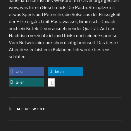
habe natürlich frisches Weißbrot mit Olivenöl gegessen –
wow, was für ein Geschmack. Die Pasta: Steinpilze mit
etwas Speck und Petersilie, die Soße aus der Flüssigkeit
der Pilze ergänzt mit Pastawasser; himmlisch. Danach
noch ein Kotelett von ausnehmender Qualität. Auf den
Nachtisch verzichte ich und trinke noch einen Espresso.
Vom Rotwein bin nun schon richtig beduselt. Das beste
Abendessen bisher in Kalabrien. Ich werde bestens
schlafen.
teilen
teilen
teilen
KATEGORIEN
MEINE WEGE