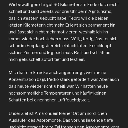
Wir bewältigen die gut 30 Kilometer am Ende doch recht
schnell und sind bereits vor drei Uhr beim Agriturismo,
das ich gestern gebucht habe. Pedro will die beiden
letzten Kilometer nicht mehr. Er legt sich permanent hin
und lässt sich nicht mehr motivieren, weshalb ich ihn
immer wieder hochziehen muss. Völlig fertig lässt er sich
schon im Empfangsbereich einfach fallen. Er schleppt
sich ins Zimmer und legt sich aufs Bett und schläft an
mich gekuschelt sofort tief und fest ein.
Mich hat die Strecke auch angestrengt, weil meine
Konzentration bzgl. Pedro stark gefordert war. Aber auch
da s heute wieder richtig heiß war. Wir hatten heute
hochsommerliche Temperaturen und häufig keinen
Schatten bei einer hohen Luftfeuchtigkeit.
Unser Ziel ist Amaroni, ein kleiner Ort am nördlichen
Ausläufer des Aspromonte. Das vor uns liegende tiefe
und nicht gerade breite Tal trennen den Aspromonte vom