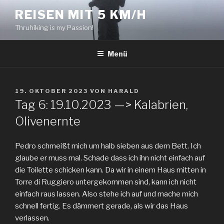
Zum
REISEN MIT 5 KM/H
Inhalt
Thruhiking is my Passion!
springen
Menü
VERÖFFENTLICHT
19. OKTOBER 2023
VON
HARALD
AM
Tag 6: 19.10.2023 —> Kalabrien,
Olivenernte
Pedro schmeißt mich um halb sieben aus dem Bett. Ich
glaube er muss mal. Schade dass ich ihn nicht einfach auf
die Toilette schicken kann. Da wir in einem Haus mitten in
Torre di Ruggiero untergekommen sind, kann ich nicht
einfach raus lassen. Also stehe ich auf und mache mich
schnell fertig. Es dämmert gerade, als wir das Haus
verlassen.