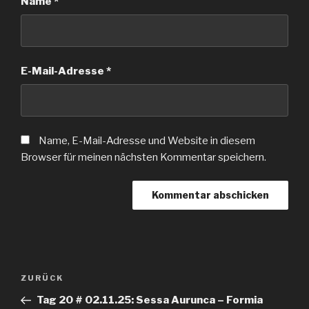
Name
*
E-Mail-Adresse
*
Name, E-Mail-Adresse und Website in diesem
Browser für meinen nächsten Kommentar speichern.
Beitragsnavigation
Vorheriger
ZURÜCK
Beitrag
Tag 20 # 02.11.25: Sessa Aurunca – Formia