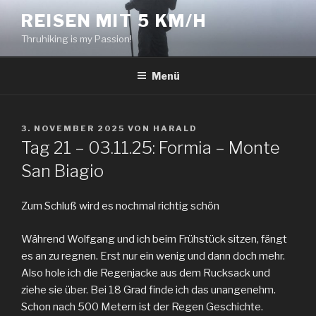
Zum
REISEN MIT 5 KM/H
Inhalt
Thruhiking is my Passion!
springen
Menü
VERÖFFENTLICHT
3. NOVEMBER 2025
VON
HARALD
AM
Tag 21 – 03.11.25: Formia – Monte
San Biagio
Zum Schluß wird es nochmal richtig schön
Während Wolfgang und ich beim Frühstück sitzen, fängt
es an zu regnen. Erst nur ein wenig und dann doch mehr.
Also hole ich die Regenjacke aus dem Rucksack und
ziehe sie über. Bei 18 Grad finde ich das unangenehm.
Schon nach 500 Metern ist der Regen Geschichte.