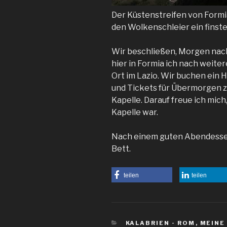
Der Küstenstreifen von Formi
den Wolkenschleier ein fins
Wir beschließen, Morgen nach
hier in Formia ich nach weite
Ort im Lazio. Wir buchen ein 
und Tickets für Übermorgen z
Kapelle. Darauf freue ich mich,
Kapelle war.
Nach einem guten Abendessen 
Bett.
teilen
teilen
KATEGORIEN
KALABRIEN - ROM
,
MEINE