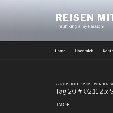
Zum
Inhalt
REISEN MI
springen
Thruhiking is my Passion!
Home
Über mich
Kont
VERÖFFENTLICHT
2. NOVEMBER 2025
VON
HAR
AM
Tag 20 # 02.11.25:
Il Mare