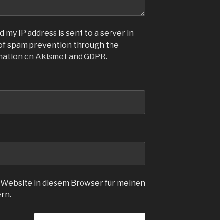
 my IP address is sent to a server in
 of spam prevention through the
mation on Akismet and GDPR
.
 Website in diesem Browser für meinen
rn.