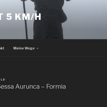
T 5 KM/H
akt
Meine Wege
ALD
 Sessa Aurunca – Formia