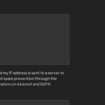
 my IP address is sent to a server in
 of spam prevention through the
mation on Akismet and GDPR
.