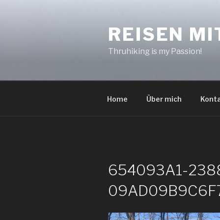
Zum
Inhalt
REISEN MI
springen
Thruhiking is my Passion!
Home
Über mich
Kont
654093A1-238
09AD09B9C6F