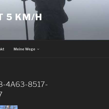
T 5 KM/H
akt
Meine Wege
8-4A63-8517-
7