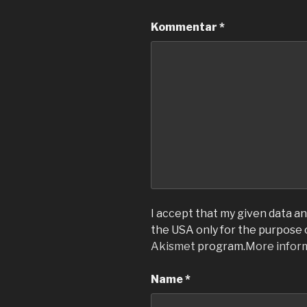
Kommentar
*
I accept that my given data and
the USA only for the purpose
Akismet
program.
More infor
Name
*