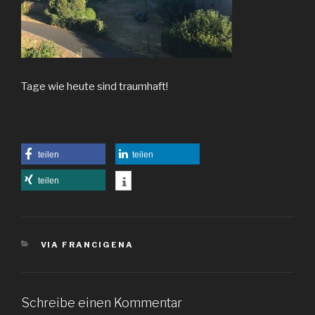
Tage wie heute sind traumhaft!
teilen
teilen
teilen
KATEGORIEN
VIA FRANCIGENA
Schreibe einen Kommentar