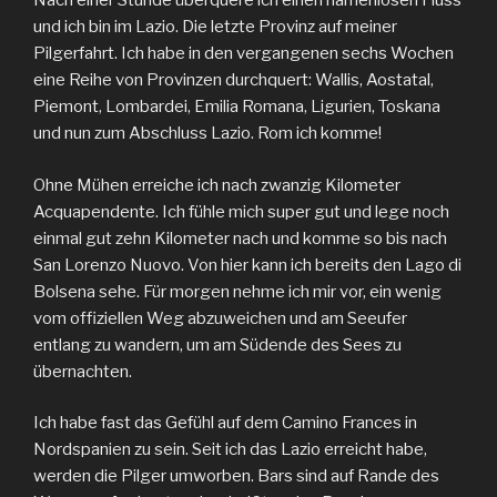
Nach einer Stunde überquere ich einen namenlosen Fluss
und ich bin im Lazio. Die letzte Provinz auf meiner
Pilgerfahrt. Ich habe in den vergangenen sechs Wochen
eine Reihe von Provinzen durchquert: Wallis, Aostatal,
Piemont, Lombardei, Emilia Romana, Ligurien, Toskana
und nun zum Abschluss Lazio. Rom ich komme!
Ohne Mühen erreiche ich nach zwanzig Kilometer
Acquapendente. Ich fühle mich super gut und lege noch
einmal gut zehn Kilometer nach und komme so bis nach
San Lorenzo Nuovo. Von hier kann ich bereits den Lago di
Bolsena sehe. Für morgen nehme ich mir vor, ein wenig
vom offiziellen Weg abzuweichen und am Seeufer
entlang zu wandern, um am Südende des Sees zu
übernachten.
Ich habe fast das Gefühl auf dem Camino Frances in
Nordspanien zu sein. Seit ich das Lazio erreicht habe,
werden die Pilger umworben. Bars sind auf Rande des