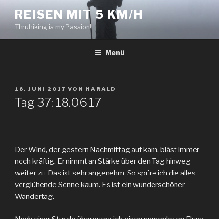
Zum
REISEN MIT 5 KM/H
Inhalt
Thruhiking is my Passion!
springen
Menü
VERÖFFENTLICHT
18. JUNI 2017
VON
HARALD
AM
Tag 37: 18.06.17
Der Wind, der gestern Nachmittag auf kam, bläst immer
noch kräftig. Er nimmt an Stärke über den Tag hinweg
weiter zu. Das ist sehr angenehm. So spüre ich die alles
verglühende Sonne kaum. Es ist ein wunderschöner
Wandertag.