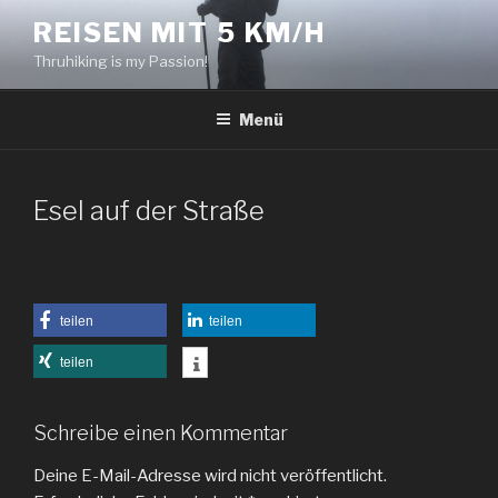
Zum
REISEN MIT 5 KM/H
Inhalt
Thruhiking is my Passion!
springen
Menü
Esel auf der Straße
teilen
teilen
teilen
Schreibe einen Kommentar
Deine E-Mail-Adresse wird nicht veröffentlicht.