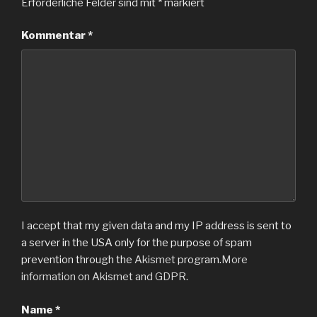
Erforderliche Felder sind mit
*
markiert
Kommentar
*
I accept that my given data and my IP address is sent to
a server in the USA only for the purpose of spam
prevention through the
Akismet
program.
More
information on Akismet and GDPR
.
Name
*