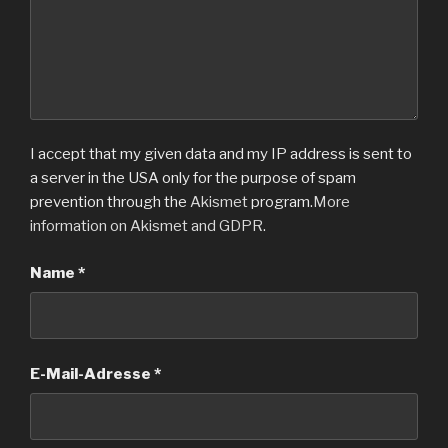
I accept that my given data and my IP address is sent to
a server in the USA only for the purpose of spam
prevention through the
Akismet
program.
More
information on Akismet and GDPR
.
Name
*
E-Mail-Adresse
*