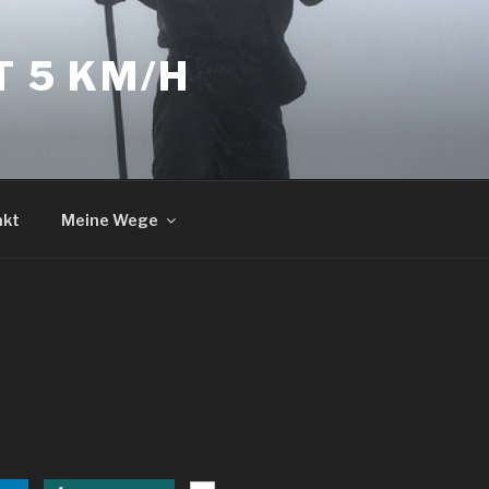
T 5 KM/H
akt
Meine Wege