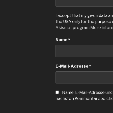
I accept that my given data and
the USA only for the purpose
Akismet
program.
More infor
Name
*
E-Mail-Adresse
*
Name, E-Mail-Adresse und
nächsten Kommentar speiche