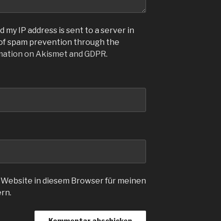
 my IP address is sent to a server in
 of spam prevention through the
mation on Akismet and GDPR
.
 Website in diesem Browser für meinen
rn.