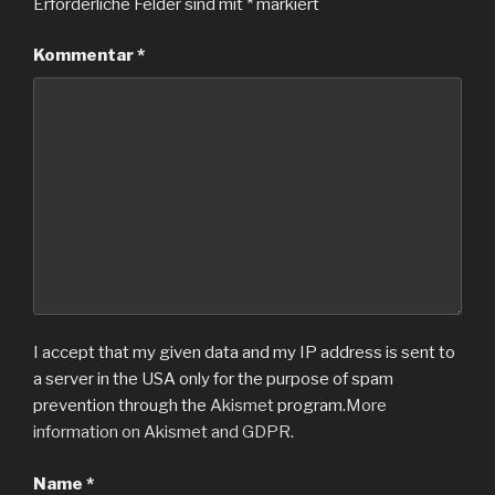
Erforderliche Felder sind mit
*
markiert
Kommentar
*
I accept that my given data and my IP address is sent to
a server in the USA only for the purpose of spam
prevention through the
Akismet
program.
More
information on Akismet and GDPR
.
Name
*