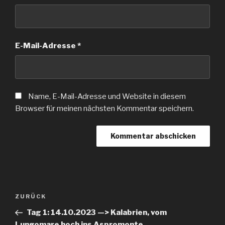
E-Mail-Adresse
*
Name, E-Mail-Adresse und Website in diesem
Browser für meinen nächsten Kommentar speichern.
Beitragsnavigation
Vorheriger
ZURÜCK
Beitrag
Tag 1: 14.10.2023 —> Kalabrien, vom
Lungomare hoch ins Aspromonte