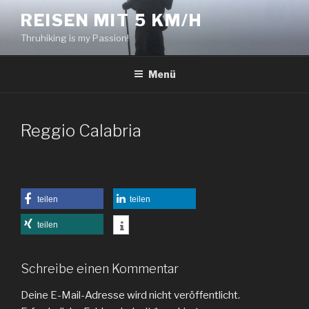
Zum
REISEN MIT 5 KM/H
Inhalt
Thruhiking is my Passion!
springen
Menü
Reggio Calabria
teilen
teilen
teilen
Schreibe einen Kommentar
Deine E-Mail-Adresse wird nicht veröffentlicht.