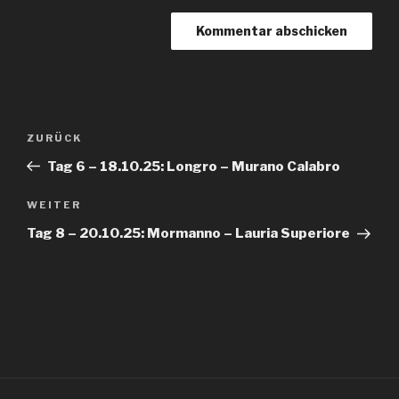
Beitragsnavigation
Vorheriger
ZURÜCK
Beitrag
Tag 6 – 18.10.25: Longro – Murano Calabro
Nächster
WEITER
Beitrag
Tag 8 – 20.10.25: Mormanno – Lauria Superiore