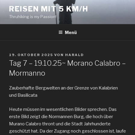
Zum
REISEN MIT 5 KM/H
Inhalt
Thruhiking is my Passion!
springen
Menü
VERÖFFENTLICHT
19. OKTOBER 2025
VON
HARALD
AM
Tag 7 – 19.10.25~ Morano Calabro –
Mormanno
Zauberhafte Bergwelten an der Grenze von Kalabrien
und Basilicata
Heute müssen im wesentlichen Bilder sprechen. Das
erste Bild zeigt die Normannen Burg, die hoch über
Murano Calabro thront und die Stadt Jahrhunderte
geschützt hat. Da der Zugang noch geschlossen ist, laufe