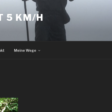
T 5 KM/H
akt
Meine Wege