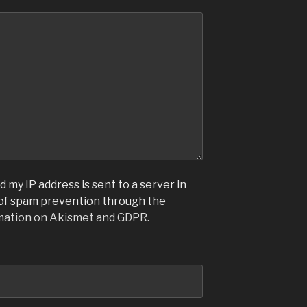
 my IP address is sent to a server in
 of spam prevention through the
mation on Akismet and GDPR
.