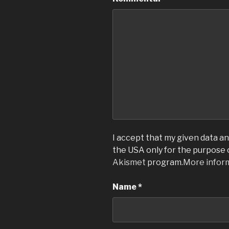
I accept that my given data and
the USA only for the purpose
Akismet
program.
More infor
Name
*