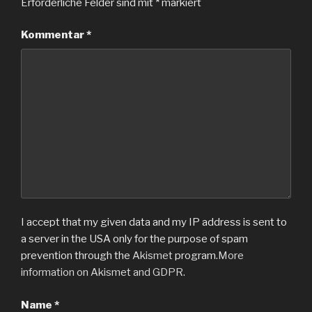
Erforderliche Felder sind mit
*
markiert
Kommentar
*
I accept that my given data and my IP address is sent to
a server in the USA only for the purpose of spam
prevention through the
Akismet
program.
More
information on Akismet and GDPR
.
Name
*