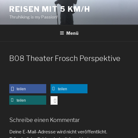
Zum
REISEN MIT 5 KM/H
Inhalt
Thruhiking is my Passion!
springen
Menü
B08 Theater Frosch Perspektive
teilen
teilen
teilen
Schreibe einen Kommentar
Deine E-Mail-Adresse wird nicht veröffentlicht.