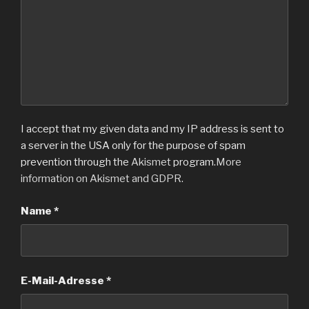
I accept that my given data and my IP address is sent to
a server in the USA only for the purpose of spam
prevention through the
Akismet
program.
More
information on Akismet and GDPR
.
Name
*
E-Mail-Adresse
*