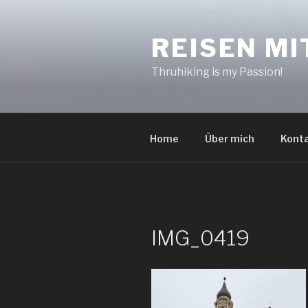
Zum
Inhalt
REISEN MI
springen
Thruhiking is my Passion!
Home
Über mich
Kont
IMG_0419