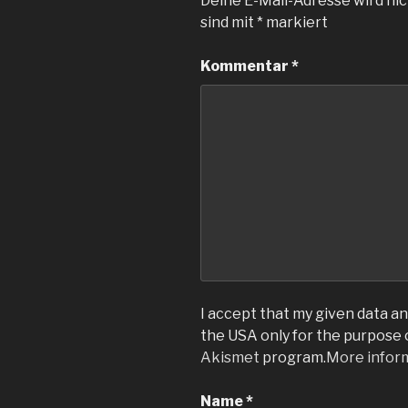
Deine E-Mail-Adresse wird nic
sind mit
*
markiert
Kommentar
*
I accept that my given data and
the USA only for the purpose
Akismet
program.
More infor
Name
*