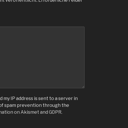
ht veröffentlicht.
Erforderliche Felder
 my IP address is sent to a server in
 of spam prevention through the
mation on Akismet and GDPR
.