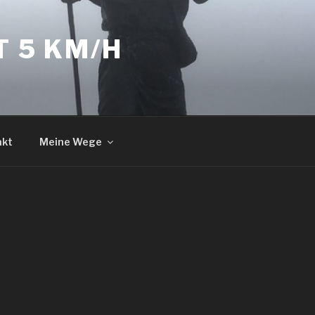
T 5 KM/H
akt
Meine Wege