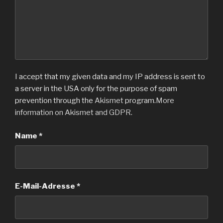
I accept that my given data and my IP address is sent to
a server in the USA only for the purpose of spam
prevention through the
Akismet
program.
More
information on Akismet and GDPR
.
Name
*
E-Mail-Adresse
*